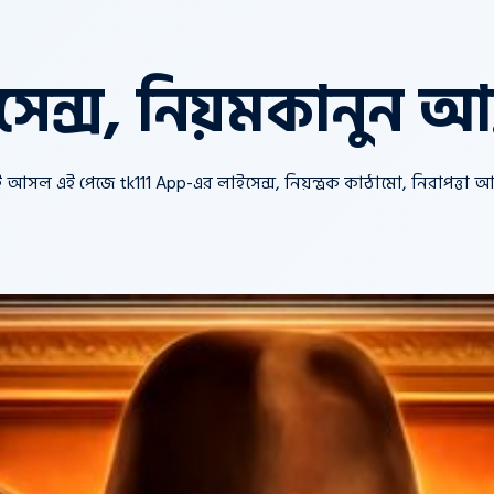
েন্স, নিয়মকানুন আর
আসল এই পেজে tk111 App-এর লাইসেন্স, নিয়ন্ত্রক কাঠামো, নিরাপত্তা 