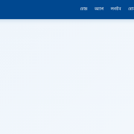
হোম
অ্যাপ
লগইন
বো