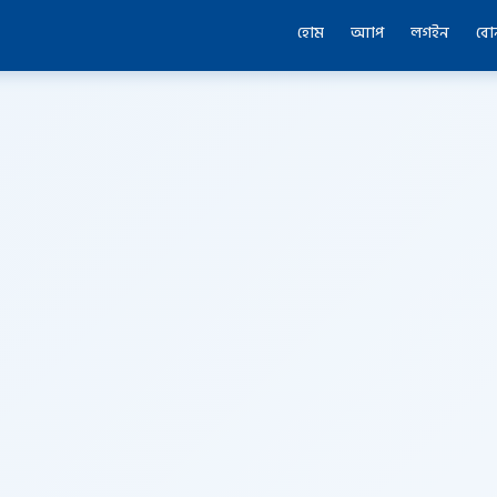
হোম
অ্যাপ
লগইন
বো