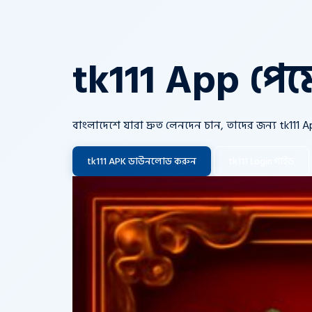
tk111 App পেম
বাংলাদেশে যারা দ্রুত লেনদেন চান, তাদের জন্য tk11
tk111 APK ডাউনলোড করুন
tk111 Login গাইড