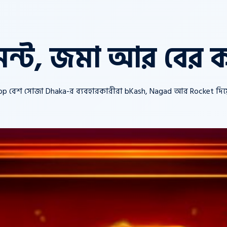
েন্ট, জমা আর বের 
1 App বেশ সোজা Dhaka-র ব্যবহারকারীরা bKash, Nagad আর Rocket দি